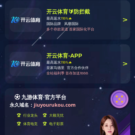
开云篮球_开云（中国）有限开云篮球_开云（中国）有限公司关于改性车间北500吨储罐基础加固纠偏项目中止公告
2025.12.25
开云篮球_开云（中国）有限开云篮球_开云（中国）有限公司关于改性沥青车间北线导热油系统清理项目（三次）成交候选人公示
2025.12.24
询比公告:开云篮球_开云（中国）有限开云篮球_开云（中国）有限公司关于临淄加工厂电仪设施检修项目询比公告
2025.12.22
谈判采购公告:开云篮球_开云（中国）有限开云篮球_开云（中国）有限公司关于改性车间北500吨储罐基础加固纠偏项目
2025.12.19
询比公告：开云篮球_开云（中国）有限开云篮球_开云（中国）有限公司关于改性沥青车间北线导热油系统清理项目（三次）询比公告
2025.12.17
开云篮球_开云（中国）有限开云篮球_开云（中国）有限公司关于改性沥青车间北线导热油系统清理项目（二次）流标公告
2025.12.10
开云篮球_开云（中国）有限开云篮球_开云（中国）有限公司关于环保设备RTO炉蓄热陶瓷更换项目（二次）成交候选人公示
2025.12.08
山东高速重庆发展有限开云篮球_开云（中国）有限公司2025年-2028年劳务外包服务单位选取项目（三次招标）中标候选人公示
2025.12.05
询比公告——开云篮球_开云（中国）有限开云篮球_开云（中国）有限公司关于改性沥青车间北线导热油系统清理项目（二次）询比公告
2025.12.05
询比公告——开云篮球_开云（中国）有限开云篮球_开云（中国）有限公司关于环保设备RTO炉蓄热陶瓷更换项目（二次）询比公告
2025.12.02