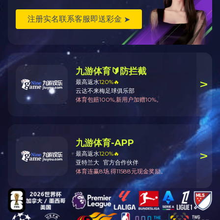
开云篮球_开云（中国）有限开云篮球_开云（中国）有限公司关于改性沥青车间北线导热油系统清理项目流标公告
2025.12.01
开云篮球_开云（中国）有限开云篮球_开云（中国）有限公司关于改性沥青生产线罐体清理项目成交候选人公示
2025.11.28
开云篮球_开云（中国）有限开云篮球_开云（中国）有限公司关于环保设备RTO炉蓄热陶瓷更换项目流标公示
2025.11.26
询比公告——开云篮球_开云（中国）有限开云篮球_开云（中国）有限公司关于改性沥青车间北线导热油系统清理项目询比公告
2025.11.25
询比公告——开云篮球_开云（中国）有限开云篮球_开云（中国）有限公司关于改性沥青生产线罐体清理项目询比公告
2025.11.21
共149条
1
2
3
4
5
下一页
最后一页