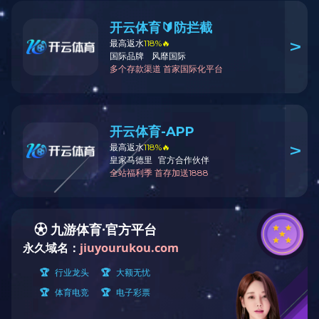
列内容丰富、形式多样的消防宣传
和教育
活动，
切实提升了全体员
工
消防安全素质和
一线火灾防控能力
。
一、
“线上+线下”联动宣传，参与氛围浓厚
活动期间，开云篮球_开云（中国）有限公司及各权属单位充
分
利用办公楼、厂区电子显示屏等线上显示媒介，
持续推送消防安
全提示和科普知识；线下则通过悬挂横幅、张贴海报、发放宣传手
册等方式，将消防知识融入日常工作场景，营造了
“人人关注消防，
人人参与消防”的浓厚氛围。
二、特色活动精彩纷呈，安全意识深入人心
“沉浸式”体验教学
：
路用新材料开云篮球_开云（中国）有限
公司和博昌开云篮球_开云（中国）有限公司
组织
员工走进驻地消防
队，开展
“零距离”消防安全学习体验活动
。
近距离观摩消防车辆、破
拆工具、空气呼吸器等专业装备；
在专业人员的指导下，
现场实操
灭火器
“提、拔、握、压”操作流程，模拟扑救初期火灾，
亲身体验火
场逃生的紧张过程，掌握正确的逃生自救技能。
“靶向式”知识普及：
结合岗位特点开展精准宣传。领导班子