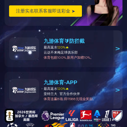
和党员
通过专题学习、
“第一议题”、“三会一课”等形式
，深入宣传贯
彻习近平总书记关于应急管理的重要论述和消防工作重要指示批示
精神；一线员工通过晨会、线上线下专题培训等形式开展消防培
训，观看消防安全警示教育片及近年典型火灾案例。
“实操式”演练和技能比武：
组织开展办公区、食堂、生产现
场、汽运等多种形式火灾事故演练，同步检验冬季消防应急物资储
备的有效性和消防应急预案的实用性。华瑞开云篮球_开云（中国）
有限公司组织兼职消防救援队开展技术比武，以赛促学，切实增强
各岗位人员的初期火灾扑救与协同处置能力。
三、创新隐患排查模式，常规检查与
"教培式检查"相结合
对照高速集团《消防安全检查表》，对全部生产作业、办公
场所开展全面的消防安全检查；博昌开云篮球_开云（中国）有限公
司邀请外部专家，围绕仓储物流行业火灾风险特点，在检查过程中
融入现场教学，通过案例剖析指导员工掌握隐患排查方法。
通过为期一个月的集中宣传与系列活动，员工的消防安全意
识显著增强，自查自改火灾隐患的能力持续提高，开云篮球_开云