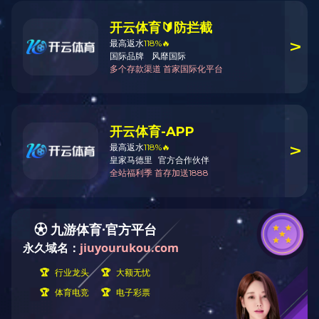
律严明的队伍，使我们党始终不负人民，团结带领人民顺利
完成所肩负的历史使命。
习近平指出，这次深入贯彻中央八项规定精神学习教
育，坚持学查改一体推进，坚持从上到下一贯到底，坚持严
的基调不动摇，坚持务实精准组织实施，工作开展扎实，取
得明显成效。
习近平强调，“四风”问题具有顽固性、反复性，必须以
打攻坚战、持久战的决心和恒心，锲而不舍落实中央八项规
定精神，推进作风建设常态化长效化，以优良作风凝心聚
力、真抓实干，不断开创事业发展新局面。要增强作风教育
针对性实效性，突出新提拔干部、年轻干部、关键岗位干部
的教育引导。要建立健全经常性发现问题、解决问题机制，
动真格整改整治，持续释放一抓到底、一严到底的强烈信
号。要强化监督执纪，抓实党组织日常监督，有效发挥群众