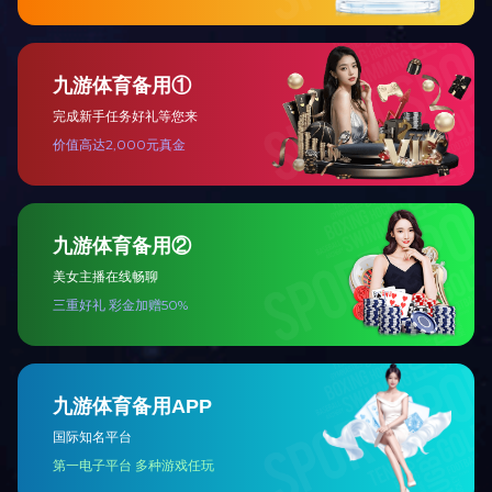
自觉养成严格遵守中央八项规定及其实施细则精神的好习
惯。要持续纠治作风顽疾，健全经常性发现和解决作风问题
机制，提高监督穿透力和有效性，对需要长期根治的问题盯
住不放、寸步不让。要深入推进风腐同查同治，铲除“四
风”问题土壤。要完善作风建设制度机制，狠抓制度执行，
切实把制度成果转化为治理效能。要坚持以上率下，强化严
管严治，层层传导压力，推动作风建设各项部署和要求落到
实处。
石泰峰、李书磊、穆虹出席会议。
中央党的建设工作领导小组成员等参加会议。
版权所有：
开云篮球_开云（中国）有限开云篮球_开云（中国）有
限公司
鲁公网安备 37010202002534号
鲁ICP备2020036705
业务垂询热线：156 0531 9638
号-1