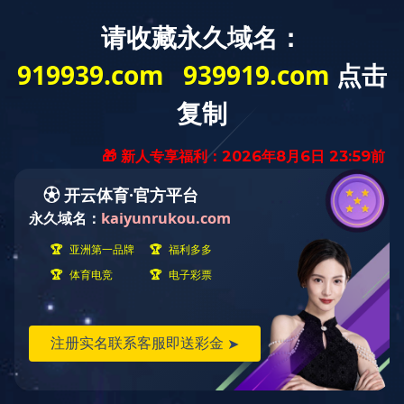
党务公开
上级精神
党章党规
习近平作出重要指示强调 锲而不舍落实中央八项规
定精神 推进作风建设常态化长效化
访问次数：
0
发布时间：2025-09-02
中共中央总书记、国家主席、中央军委主席习近平近日作出
重要指示强调，党的作风就是党的形象，关系人心向背，关
系党的生死存亡。要持续抓好中央八项规定精神贯彻落实，
进一步下大气力把党建设好，打造一支党性纯洁的队伍、纪