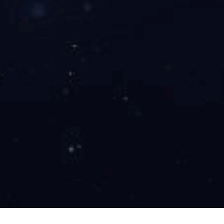
桥工业园区
室
联
系
人
邬维维
魏欣、王升
联系电
15111804060
0531-67807482
话
联系邮
/
/
箱
版权所有：
开云篮球_开云（中国）有限开云篮球_开云（中国）有
限公司
鲁公网安备 37010202002534号
鲁ICP备2020036705
业务垂询热线：156 0531 9638
号-1
开云电子体育_开云(中国)官网
|
开云网页版界面·开云（中国）
|
KY.COM
|
华体会体育
|
开云app官方登录入口
|
米兰手机在线官网
|
开云
手机网·（中国）官方版在线
|
九游平台app官网
|
开云电子·「中国」官方