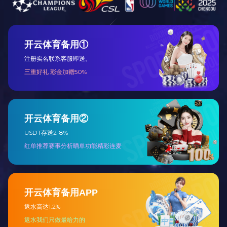
一
力资源有限开
开云篮球_开云（中国）有限公司生产
云篮球_开云
业务外包服务协议书 3.重庆市禾润中天
（中国）有限
环保科技有限开云篮球_开云（中国）
公司
有限公司业务外包服务续签协议书 4.长
江环保集团上游区域2025年至2026年后
勤服务集中采购项目合同
重庆市中通人
力资源服务有
1.重庆广告产业园管理运营有限开云篮
限开云篮球_
球_开云（中国）有限公司秩序维护、
开云（中国）
工程维修岗位外包
有限公司
三、否决投标情况
投标人名
标段
否决投标依据和原因
称