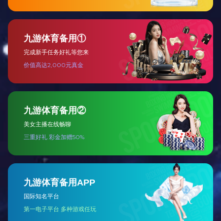
1、未附在国家企业信用信息公示系统中基
础信息（体现股东及出资详细信息）的网
页截图，不满足招标文件第二章“投标人须
知”3.5资格审查资料“3.5.1 "投标人基本情
况表"应附……以及投标人在国家企业信用
信息公示系统中基础信息（体现股东及出
资详细信息）的网页截图。”要求，违反第
三章“评标办法”前附表 2.1.1形式评审与响
应性评审标准中第一个信封（商务及技术
文件）评审标准“（1）投标文件按照招标
上海卓川
文件规定的格式、内容填写，字迹清晰可
人力资源
辨：b.投标文件组成齐全完整，内容均按
有限开云
规定填写。”条款。2、应急突发事件响应
篮球_开云
时间不符合招标文件要求，不满足招标文