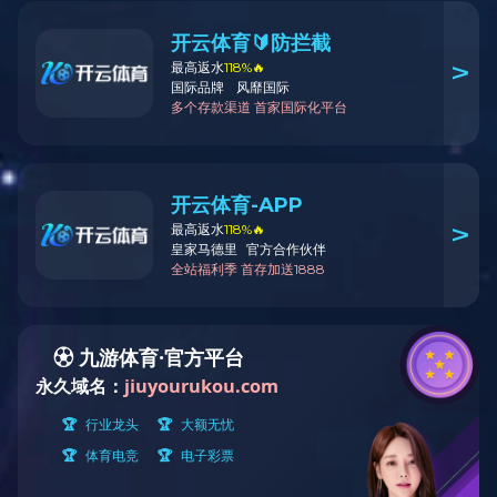
中标候
标
服务期
投标报价
选人排
中标候选人名称
得分
段
（天）
（元）
序
重庆杰成人力资源
集团有限开云篮球
1
/
18722657.52
96.09
_开云（中国）有
限公司
重庆万化源人力资
源有限开云篮球_
一
2
/
19557060.18
85.05
开云（中国）有限
公司
重庆市中通人力资
源服务有限开云篮
3
/
19324313.28
80.9
球_开云（中国）