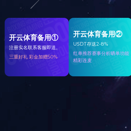
采购范围：项目内容主要为对生产罐称重系统校准
使其符合相关国家规范和我司要求，并根据实际情况完
三、
供应商
资格要求
（
1）资质资格要求：
①具备独立法人资格，具有有效的营业执照；
②具有机电工程专业三级及以上资质；
③具有有效的企业安全生产许可证。
（2
）业绩要求：近三年来（
2022年1月1日至报价
（3）人员要求：
①项目经理（1人），具有注册在本单位的二级机
②安全生产负责人（1人），持有有效的安全生产
（4）信誉要求：
供应商不得存在下列不良状况或不良信用记录：
① 被省级及以上主管部门取消招标项目所在地的
② 被责令停业，暂扣或吊销执照，或吊销资质证书
③ 进入清算程序，或被宣告破产，或其他丧失履