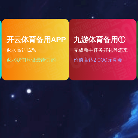
、压力变送器维修保养及稳定剂添加、装置电器设施配件更换、电锅炉电
成询比文件中规定的全部内容及要求，最终通过采购人验收合格。
截止日，以合同签订日期为准）至少具有1项政府或企事业单位的电仪设施相
电专业建造师证书；持有有效的安全生产考核合格证书（B证）；
考核合格证书（C证）。
投标资格且处于有效期内；
；
约能力的情形；