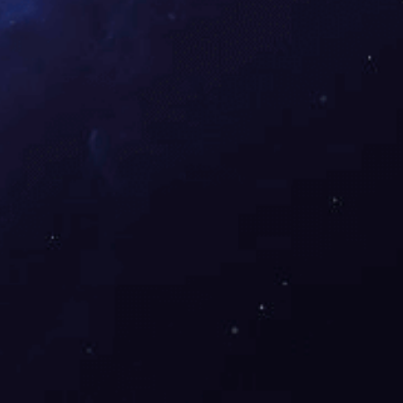
生产负责人有行贿犯罪行为的。
qzcb@sdhsasphalt.com），电话联系（15753127115）
比文件应及时和工作人员联系，过期后果自负。
_开云（中国）有限开云篮球_开云（中国）有限公司（联系
由供应商自行负责。