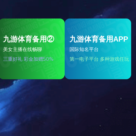
路维修，和对各类仪表及时维修更换或拆装校准等工作，
关检修业绩（须单独提供合同业绩扫描件）。