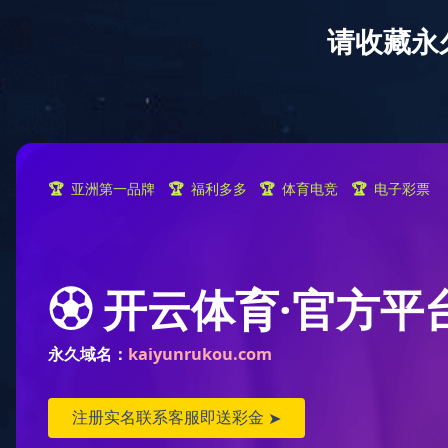
首页
关于我们
开云篮球_开云（中国）有限开云