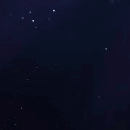
报价地点：采购人定于2026年1月9日10时00分
七、其他
具有投资参股关系的关联企业，或具有直接管理和
公司，或法定代表人为同一人的两个及两个以上法人不
八
、监督部门
开云篮球_开云（中国）有限开云篮球_开云（中国
九
、发布媒介
本次询比公告在开云篮球_开云（中国）有限开云
十
、
联系方式
采购人：
开云篮球_开云（中国）有限开云篮球_开
地址：
山东省济南市历下区银丰财富广场
D座18楼
联系人：
陈女士
电
话：
15753127115
电子邮箱：
gslqzcb@sdhsasphalt.com