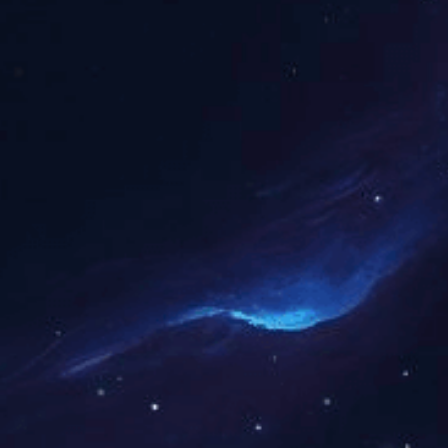
④
在国家企业信用信息公示系统（
http://www
⑤
在
“中国执行信息公开网”（http://zxgk.cour
⑥
近三年（
2022年1月1日至响应文件递交截
⑦ 法律法规规定的其他情形。
（5）联合体要求：本项目不接受联合体报价。
四、
询比文件
的获取
获取时间：从
2026年1月4日00时00分到2026年1
在线报名：
凡有意参加报价者，将加盖本单位公章
领取询比文件
，采购人对符合报名条件的供应商，向供
五、
报价文件
的递交
递交截止时间：
2026年1月9日10时00分。
递交方式：
按照询比文件要求将密封完好的报价文
人陈文琪，联系方式15753127115）（内含电子版扫
逾期因任何原因未送达指定地点的报价文件，采购
六、报价时间及地点
报价时间：2026年1月9日10时00分。