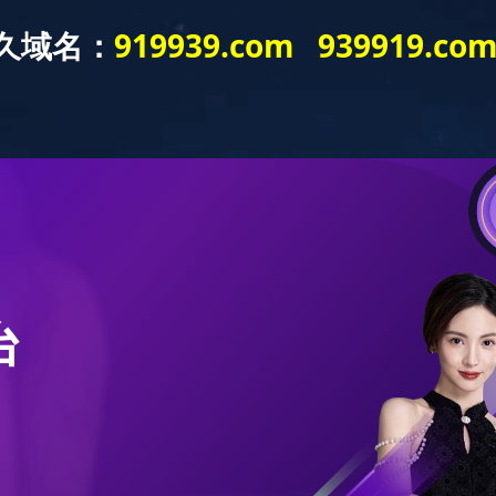
篮球_开云（中国）有限公司
党的建设
业务介绍
案例展
人力资源
招标信息