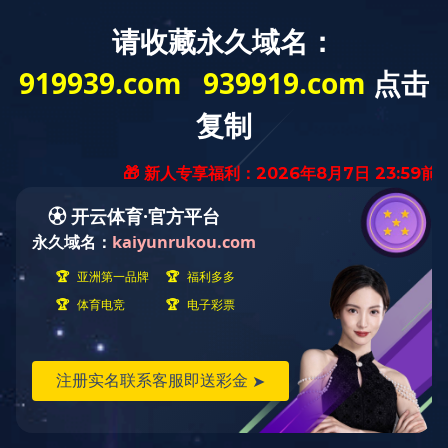
沥青
沥青
京台高速德齐段