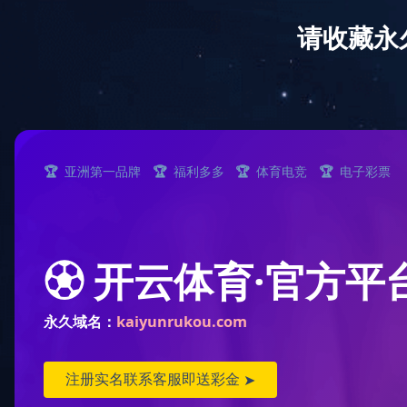
首页
关于我们
开云篮球_开云（中国）有限开云