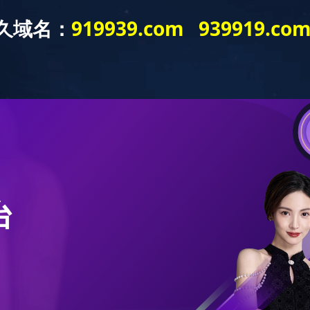
篮球_开云（中国）有限公司
党的建设
业务介绍
案例展
沥青