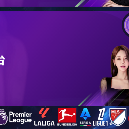
鹤辉高速复工工程