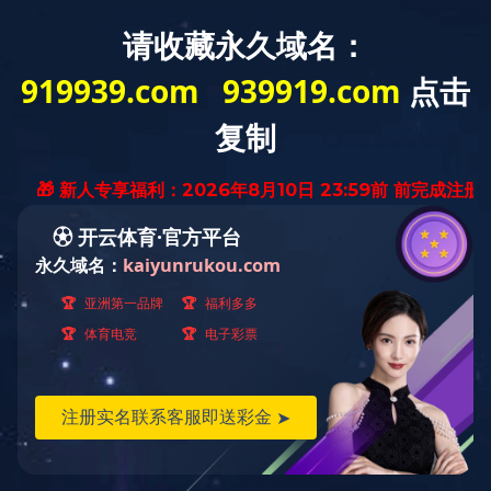
人力资源
招标信息
山东高速华瑞道路材料技术有限开云篮球_开云（中
国）有限公司2026年度装卸劳务服务项目成交候选人
公示
访问次数：
0
发布时间：2026-03-04
公示开始时间：2026-03-05，公示结束时间：2026-03-07。
一、成交候选人
成交