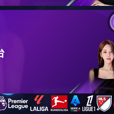
_开云（中国）有限开云篮球_开云（中国
办公室：0531-82622588
云篮球_开云（中国）有限公司地址：济南市龙奥北路8号高速大厦1
邮编：250098