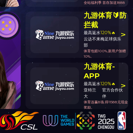
）有限公司
1楼