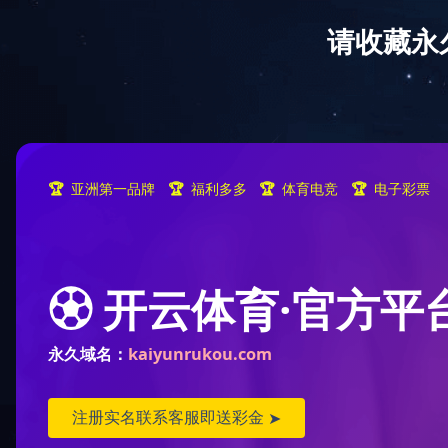
首页
关于我们
开云篮球_开云（中国）有限开云
开云