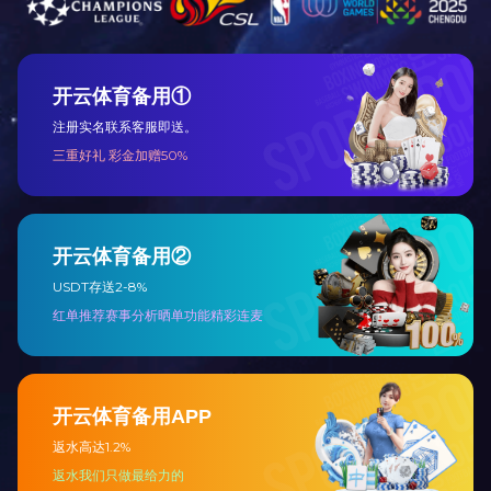
限公司凭借出色的经营业绩、稳定的
一系列内容......
货源保障与完善的综合服务体系，成
功中标赣州G323某标段基质沥青
70#、SBS I-D沥青采购项目。此次中
【降本增效一线实践】全链协同，综合效益超1800万！沥青开云篮球_开云（中国）有限公司打造降本增效2.0模式
标，是开云篮球_开云（中国）有限公
2025年以来，沥青开云篮球_开云
司落实“进城”战略、拓展华东区域业务
（中国）有限公司深入贯彻高速集
的重要一步...
团、新材料集团关于降本增效工作的
决策部署，以全产业链协同发力为战
略支点，系统推进研、产、采、销、
薪火相传 技业融合-沥青开云篮球_开云（中国）有限公司开展乳化沥青生产及应用技术专项培训
运、存六大环节的集成优化，推动开
10月24日，沥青开云篮球_开云（中
云篮球_开云（中国）有限公司从局部
国）有限公司组织开展了“乳化沥青生
发力迈入系统协作的2.0阶......
产与应用技术”专题培训。开云篮球_
开云（中国）有限公司各权属单位业
务、研发及生产相关人员参加了培
穿越天山“信号盲区”勇“拓疆”，3500吨沥青铺就民生路
训。本次培训内容围绕九大核心维度
近日，沥青开云篮球_开云（中国）有
展开，既兼顾技术深度，更聚焦业务