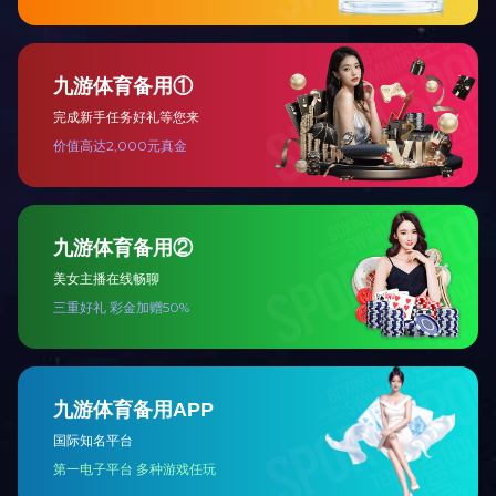
限公司成功中标新疆某沥青采购项
实用需求，从解析热沥青...
目，将为天山北麓的民生要道供应约
3500吨优质沥青。目前，首批2600余
吨沥青已克服重重困难，顺利运抵项
山高沥青助力济南经十路焕新 以过硬品质守护城市“主动脉”
目现场，为这条助力当地发展的“民生
近日，济南市经十路开展了整体养护
路”筑牢基础。 天山阻隔...
提升工程。这条贯穿济南城区东西、
被誉为城市“大动脉”与“明星路”的交通
主干道，在连续服役21年后，迎来了
至关重要的系统性养护。值得一提的
是，从2004年经十路全线建设通......
共66条
1
2
3
4
5
下一页
最后一页