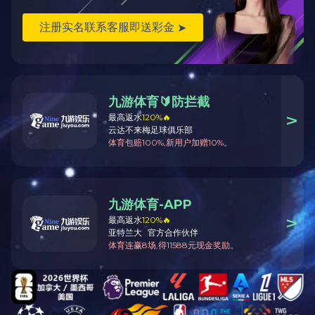
这份荣......
有限公司成功入围中国石化炼油销售
有限开云篮球_开云（中国）有限公司
改性沥青加工基地，双方已签订正式
“入藏”战略再突破，定制化沥青赋能雪域高原基建项目
加工合同。此举标志着沥青开云篮球_
海拔2921米的格尔木寒风凛冽，5℃
开云（中国）有限公司在强化供应链
的低温成为道路施工的“天然壁垒”。
合作方面取得新进展。历经严苛遴
G109连接线藏青工业园区段的道路铺
选，彰显综合实力此次入围源于中石
设工程，正考验着沥青材料在极端环
化炼销开云篮球_开云（中国）有限公
境中的适配能力。沥青开云篮球_开云
司......
2025年消防宣传月活动圆满结束
（中国）有限公司依托自身强大的生
今年11月9日是第34个全国消防日，
产实力与技术转化能力，......
围绕“全民消防、生命至上--安全用火
用电”主题，开云篮球_开云（中国）
有限公司于11月集中组织开展了2025
年度消防宣传月活动。一个月来，开
强强联合拓市场 协同共赢谱新篇——沥青开云篮球_开云（中国）有限公司成功中标赣州项目
云篮球_开云（中国）有限公司及各权
近日，沥青开云篮球_开云（中国）有
属单位积极策划，精心组织，开展了