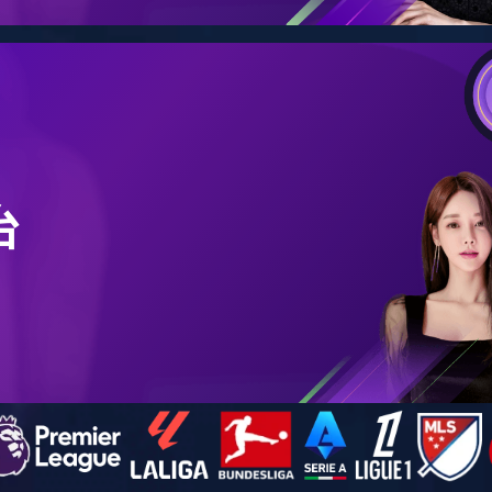
在庆祝中国共产主义青年团成立100周年大
访问次数：
0
发布时间：2022-05-11
一个民族只有寄望青春、永葆青春，才能兴旺发达。
共产主义青年团成立
100周年，就是要激励广大团员青
各级共青团组织、团干部，致以热烈的祝贺和诚挚的问
族，更是自强不息、朝气蓬勃的青春民族。在
5000