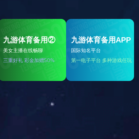
则国进步”的信念，始终有着“希望寄托在你们
屹立于世界民族之林的磅礴力量！
会，国家蒙辱、人民蒙难、文明蒙尘，中华民
”纷纷觉醒。伟大的五四运动促进了马克思
锋。
思列宁主义同中国工人运动的紧密结合中，
的一大专门研究了建立和发展青年团作为党
成立。这在中国革命史和青年运动史上具有里程
团不忘初心、牢记使命，走在青年前列，组
而贡献力量，谱写了中华民族伟大复兴进程