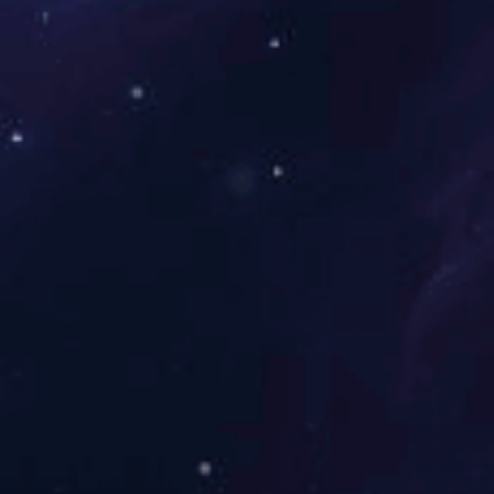
共青团员们、青年朋友们、同志们！
在中国共产党坚强领导下，全国各族人民
意气风发向着全面建成社会主义现代化强国
实现中国梦是一场历史接力赛，当代青年
时、重任在肩，施展才干的舞台无比广阔，
出“请党放心、强国有我”的青春誓言。这
在新的征程上，如何更好把青年团结起来
新时代中国青年运动和青年工作必须回答的
能吃苦、肯奋斗的新时代好青年，用青春的
这里，我给共青团提几点希望。
第一，坚持为党育人，始终成为引领中国
定的理想信念。我们党用
“共产主义”为团