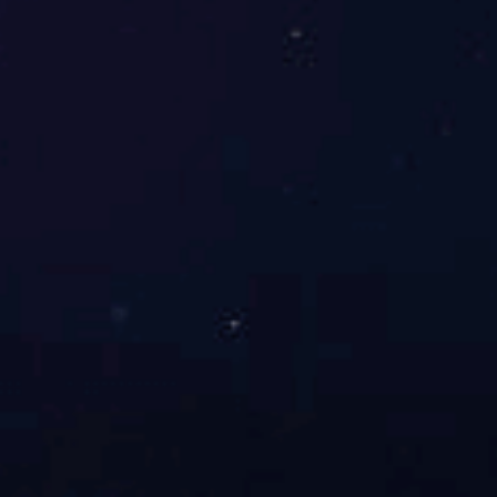
的优良作风塑造青年。新时代的中国青年，更加自信自强
义和问题、利己和利他、小我和大我、民族和世界等方面
脑思考人生，用智慧的力量创造未来。共青团作为广大青
、从青年特点出发，帮助他们早立志、立大志，从内心深
业后继有人这一根本大计，牢牢把握培养社会主义建设者
志气、骨气、底气，让革命薪火代代相传！
青年永久奋斗的先锋力量。奋斗是青春最亮丽的底色，
热情，最具创新动力。党和人民事业发展离不开一代又一
阔，青春的能量才能充分迸发。青年是社会中最有生气、
青团要团结带领广大团员青年勇做新时代的弄潮儿，自觉
建功立业，争当伟大理想的追梦人，争做伟大事业的生力
年最为牢固的桥梁纽带。共青团是党领导的群团组织，