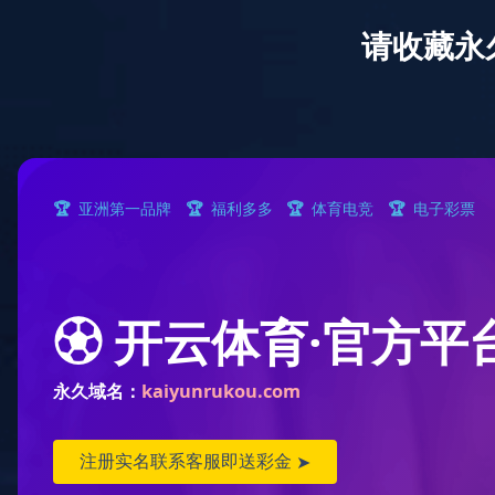
首页
关于我们
开云篮球_开云（中国）有限开云